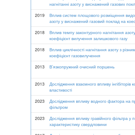
нагнітанні азоту у виснажений газових пок
2019
Вплив систем площового розміщення видобу
азоту у виснажений газовий поклад на кое
2018
Вплив темпу законтурного нагнітання азот
коефіцієнт вилучення залишкового газу
2018
Вплив циклічності нагнітання азоту з різн
коефіцієнт газовилучення
2013
В’язкопружний очисний поршень
2013
Дослідження взаємного впливу інгібіторів ко
властивості
2023
Дослідження впливу водного фактора на п
фільтром
2023
Дослідження впливу гравійного фільтра у 
характеристику свердловини