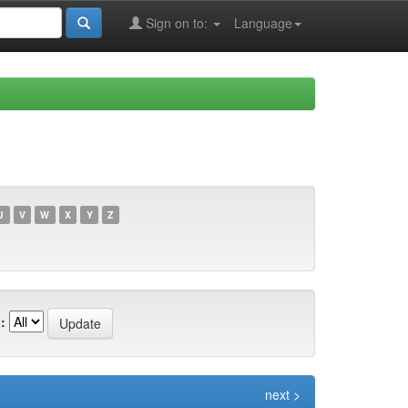
Sign on to:
Language
U
V
W
X
Y
Z
:
next >