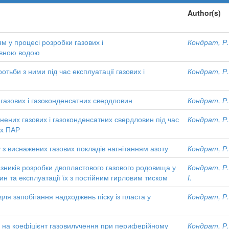
Author(s)
м у процесі розробки газових і
Кондрат, Р.
овною водою
отьби з ними під час експлуатації газових і
Кондрат, Р.
 газових і газоконденсатних свердловин
Кондрат, Р.
нених газових і газоконденсатних свердловин під час
Кондрат, Р.
их ПАР
з виснажених газових покладів нагнітанням азоту
Кондрат, Р.
зників розробки двопластового газового родовища у
Кондрат, Р.
н та експлуатації їх з постійним гирловим тиском
І.
для запобігання надходжень піску із пласта у
Кондрат, Р.
 на коефіцієнт газовилучення при периферійному
Кондрат, Р.