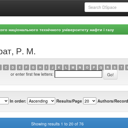
ого національного технічного університету нафти і газу
ат, Р. М.
C
D
E
F
G
H
I
J
K
L
M
N
O
P
Q
R
S
T
or enter first few letters:
In order:
Results/Page
Authors/Record
Showing results 1 to 20 of 76