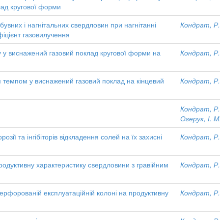
лад кругової форми
вних і нагнітальних свердловин при нагнітанні
Кондрат, Р.
фіцієнт газовилучення
у у виснажений газовий поклад кругової форми на
Кондрат, Р.
им темпом у виснажений газовий поклад на кінцевий
Кондрат, Р.
Кондрат, Р.
Огерук, І. М
розії та інгібіторів відкладення солей на їх захисні
Кондрат, Р.
родуктивну характеристику свердловини з гравійним
Кондрат, Р.
перфорованій експлуатаційній колоні на продуктивну
Кондрат, Р.