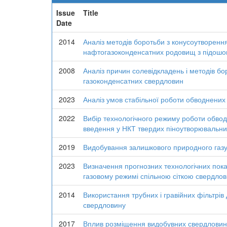
Issue
Title
Date
2014
Аналіз методів боротьби з конусоутворення
нафтогазоконденсатних родовищ з підош
2008
Аналіз причин солевідкладень і методів бор
газоконденсатних свердловин
2023
Аналіз умов стабільної роботи обводнених
2022
Вибір технологічного режиму роботи обвод
введення у НКТ твердих піноутворювальн
2019
Видобування залишкового природного газу 
2023
Визначення прогнозних технологічних пока
газовому режимі спільною сіткою свердлови
2014
Використання трубних і гравійних фільтрів 
свердловину
2017
Вплив розміщення видобувних свердловин