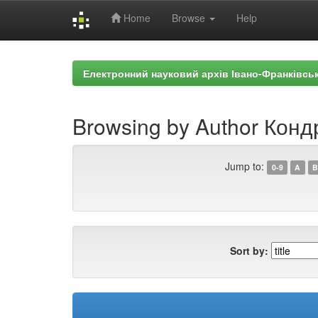
Home
Browse
Help
Skip
navigation
Електронний науковий архів Івано-Франківськ
Browsing by Author Кондр
Jump to:
0-9
A
B
Sort by: