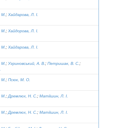
 М.
;
Хайдарова, Л. І.
 М.
;
Хайдорова, Л. І.
 М.
;
Хайдарова, Л. І.
 М.
;
Угриновський, А. В.
;
Петришак, В. С.
;
.
 М.
;
Псюк, М. О.
 М.
;
Дремлюх, Н. С.
;
Матіїшин, Л. І.
 М.
;
Дремлюх, Н. С.
;
Матіїшин, Л. І.