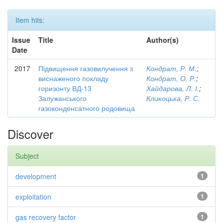
Item hits:
Issue
Title
Author(s)
Date
2017
Підвищення газовилучення з
Кондрат, Р. М.
;
виснаженого покладу
Кондрат, О. Р.
;
горизонту ВД-13
Хайдарова, Л. І.
;
Залужанського
Кликоцька, Р. С.
газоконденсатного родовища
Discover
Subject
development
1
exploitation
1
gas recovery factor
1