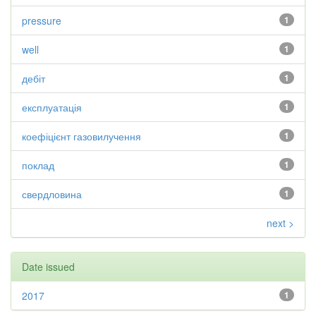
pressure
1
well
1
дебіт
1
експлуатація
1
коефіцієнт газовилучення
1
поклад
1
свердловина
1
next >
Date issued
2017
1