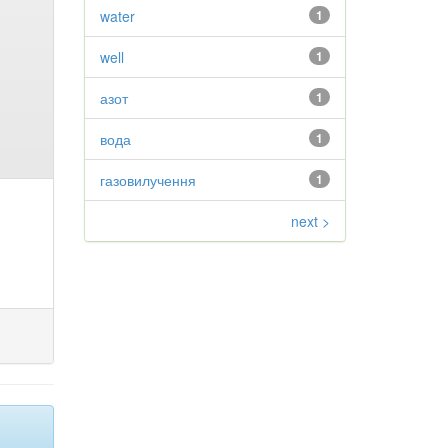
water
1
well
1
азот
1
вода
1
газовилучення
1
next >