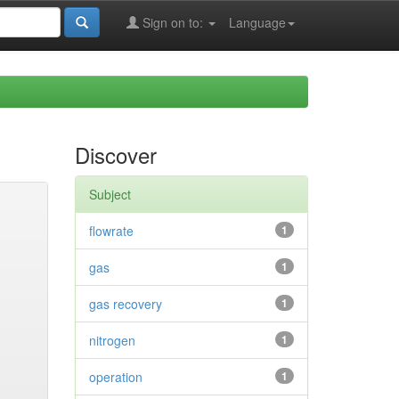
Sign on to:
Language
Discover
Subject
flowrate
1
gas
1
gas recovery
1
nitrogen
1
operation
1