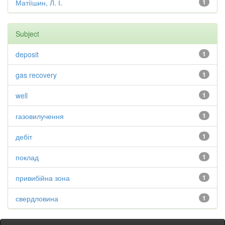
Матіїшин, Л. І.
1
Subject
deposit
1
gas recovery
1
well
1
газовилучення
1
дебіт
1
поклад
1
привибійна зона
1
свердловина
1