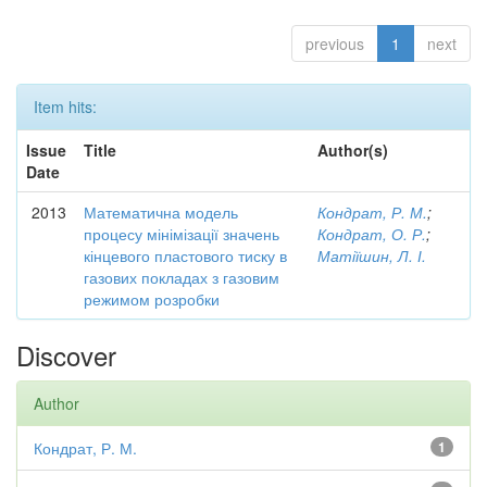
previous
1
next
Item hits:
Issue
Title
Author(s)
Date
2013
Математична модель
Кондрат, Р. М.
;
процесу мінімізації значень
Кондрат, О. Р.
;
кінцевого пластового тиску в
Матіїшин, Л. І.
газових покладах з газовим
режимом розробки
Discover
Author
Кондрат, Р. М.
1