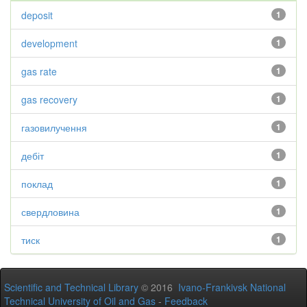
deposit
1
development
1
gas rate
1
gas recovery
1
газовилучення
1
дебіт
1
поклад
1
свердловина
1
тиск
1
Scientific and Technical Library
© 2016
Ivano-Frankivsk National
Technical University of Oil and Gas
-
Feedback