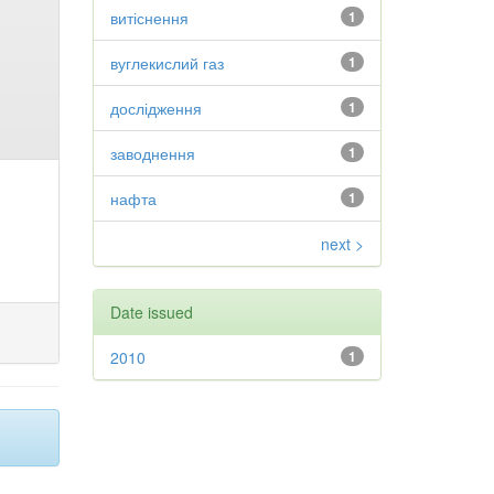
витіснення
1
вуглекислий газ
1
дослідження
1
заводнення
1
нафта
1
next >
Date issued
2010
1