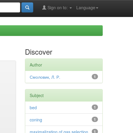
Sign on to:
Language
Discover
Author
Смоловик, Л. Р.
1
Subject
bed
1
coning
1
maximalization of gas selection
1