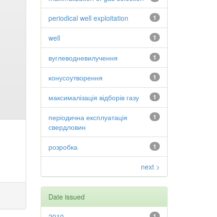
periodical well exploitation
1
well
1
вуглеводневилучення
1
конусоутворення
1
максималізація відборів газу
1
періодична експлуатація
1
свердловин
розробка
1
next >
Date issued
2010
1