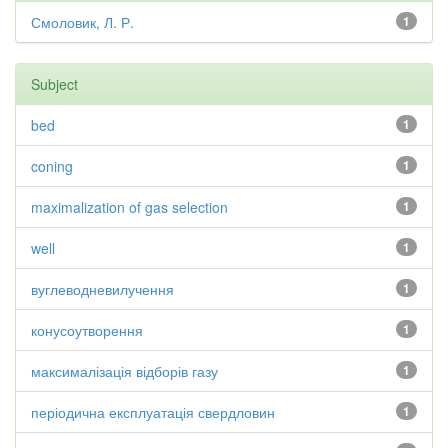
Смоловик, Л. Р.
1
Subject
bed
1
coning
1
maximalization of gas selection
1
well
1
вуглеводневилучення
1
конусоутворення
1
максималізація відборів газу
1
періодична експлуатація свердловин
1