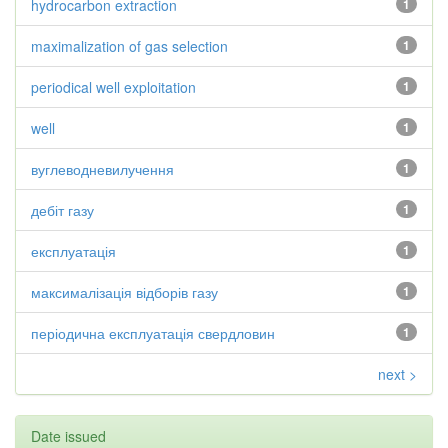
hydrocarbon extraction
1
maximalization of gas selection
1
periodical well exploitation
1
well
1
вуглеводневилучення
1
дебіт газу
1
експлуатація
1
максималізація відборів газу
1
періодична експлуатація свердловин
1
next >
Date issued