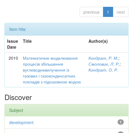
previous
1
next
Item hits:
Issue
Title
Author(s)
Date
2010
Математичне моделювання
Кондрат, Р. М.
;
процесів збільшення
Смоловик, Л. Р.
;
вуглеводневилучення із
Кондрат, О. Р.
газових і газоконденсатних
покладів з підошовною водою
Discover
Subject
development
1