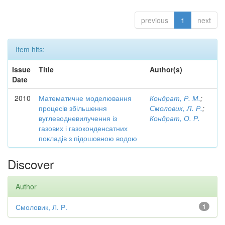
previous
1
next
Item hits:
Issue
Title
Author(s)
Date
2010
Математичне моделювання
Кондрат, Р. М.
;
процесів збільшення
Смоловик, Л. Р.
;
вуглеводневилучення із
Кондрат, О. Р.
газових і газоконденсатних
покладів з підошовною водою
Discover
Author
Смоловик, Л. Р.
1