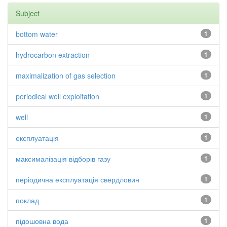
Subject
bottom water
1
hydrocarbon extraction
1
maximalization of gas selection
1
periodical well exploitation
1
well
1
експлуатація
1
максималізація відборів газу
1
періодична експлуатація свердловин
1
поклад
1
підошовна вода
1