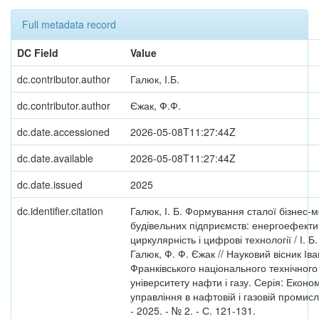
Full metadata record
DC Field
Value
dc.contributor.author
Галюк, І.Б.
dc.contributor.author
Єжак, Ф.Ф.
dc.date.accessioned
2026-05-08T11:27:44Z
dc.date.available
2026-05-08T11:27:44Z
dc.date.issued
2025
dc.identifier.citation
Галюк, І. Б. Формування сталої бізнес-
будівельних підприємств: енергоефектив
циркулярність і цифрові технології / І. Б.
Галюк, Ф. Ф. Єжак // Науковий вісник Іва
Франківського національного технічного
університету нафти і газу. Серія: Економ
управління в нафтовій і газовій промисл
- 2025. - № 2. - С. 121-131.