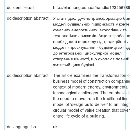
dc.identifier.uri
http://elar.nung.edu.ua/handle/12345678
dc.description.abstract
У статті досліджено трансформацію біз
моделі будівельних підприємств у контек
сучасних енергетичних, екологічних та
технологічних викликів. Акцент зроблен
необхідності переходу від традиційної л
моделі «проєктування - будівництво - з
до інтегрованої, циркулярної моделі
створення цінності, що охоплює повний
життєвий цикл будівлі.
dc.description.abstract
The article examines the transformation o
business model of construction companies
context of modern energy, environmental
technological challenges. The emphasis i
the need to move from the traditional line
model of ‘design-build-deliver’ to an integ
circular model of value creation that cove
entire life cycle of a building.
dc.language.iso
uk