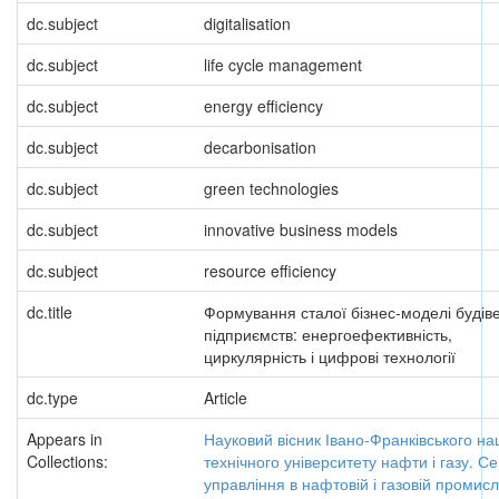
dc.subject
digitalisation
dc.subject
life cycle management
dc.subject
energy efficiency
dc.subject
decarbonisation
dc.subject
green technologies
dc.subject
innovative business models
dc.subject
resource efficiency
dc.title
Формування сталої бізнес-моделі будів
підприємств: енергоефективність,
циркулярність і цифрові технології
dc.type
Article
Appears in
Науковий вісник Івано-Франківського на
Collections:
технічного університету нафти і газу. Се
управління в нафтовій і газовій промисл