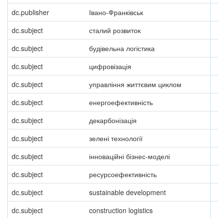
dc.publisher
Івано-Франківськ
dc.subject
сталий розвиток
dc.subject
будівельна логістика
dc.subject
цифровізація
dc.subject
управління життєвим циклом
dc.subject
енергоефективність
dc.subject
декарбонізація
dc.subject
зелені технології
dc.subject
інноваційні бізнес-моделі
dc.subject
ресурсоефективність
dc.subject
sustainable development
dc.subject
construction logistics