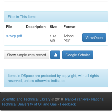
Files in This Item:
File
Description
Size
Format
9752p.pdf
1.41
Adobe
View/Open
MB
PDF
Show simple item record
Google Scholar
Items in DSpace are protected by copyright, with all rights
reserved, unless otherwise indicated.
Scientific and Technical Library
© 2016
Ivano-Frankivsk National
Technical University of Oil and Gas
-
Feedback