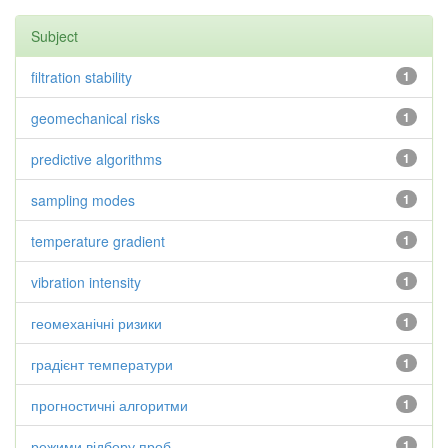
Subject
filtration stability
1
geomechanical risks
1
predictive algorithms
1
sampling modes
1
temperature gradient
1
vibration intensity
1
геомеханічні ризики
1
градієнт температури
1
прогностичні алгоритми
1
режими відбору проб
1