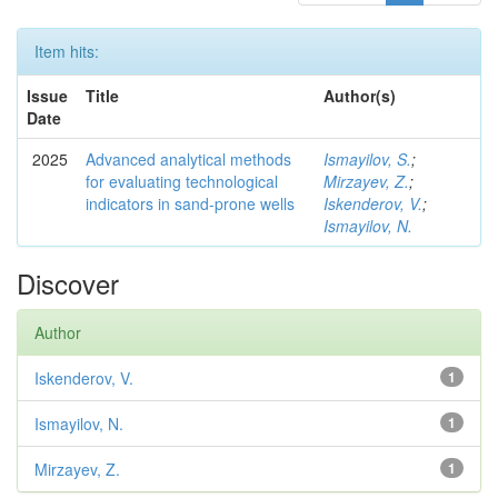
Item hits:
Issue
Title
Author(s)
Date
2025
Advanced analytical methods
Ismayilov, S.
;
for evaluating technological
Mirzayev, Z.
;
indicators in sand-prone wells
Iskenderov, V.
;
Ismayilov, N.
Discover
Author
Iskenderov, V.
1
Ismayilov, N.
1
Mirzayev, Z.
1