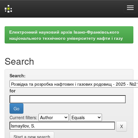
Skip
navigation
Електронний науковий архів Івано-Франківського
національного технічного університету нафти і газу
Search
Search:
for
Current filters:
Start a new search