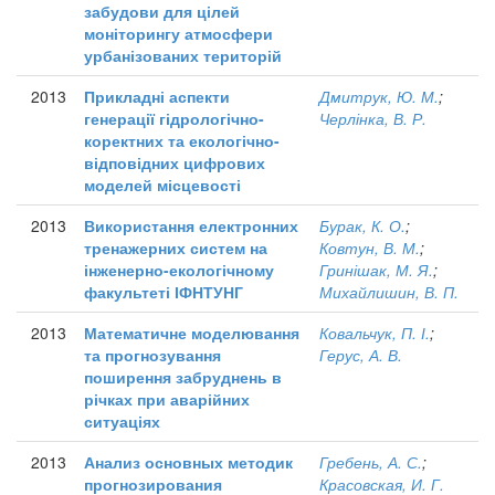
забудови для цілей
моніторингу атмосфери
урбанізованих територій
2013
Прикладні аспекти
Дмитрук, Ю. М.
;
генерації гідрологічно-
Черлінка, В. Р.
коректних та екологічно-
відповідних цифрових
моделей місцевості
2013
Використання електронних
Бурак, К. О.
;
тренажерних систем на
Ковтун, В. М.
;
інженерно-екологічному
Гринішак, М. Я.
;
факультеті ІФНТУНГ
Михайлишин, В. П.
2013
Математичне моделювання
Ковальчук, П. І.
;
та прогнозування
Герус, А. В.
поширення забруднень в
річках при аварійних
ситуаціях
2013
Анализ основных методик
Гребень, А. С.
;
прогнозирования
Красовская, И. Г.