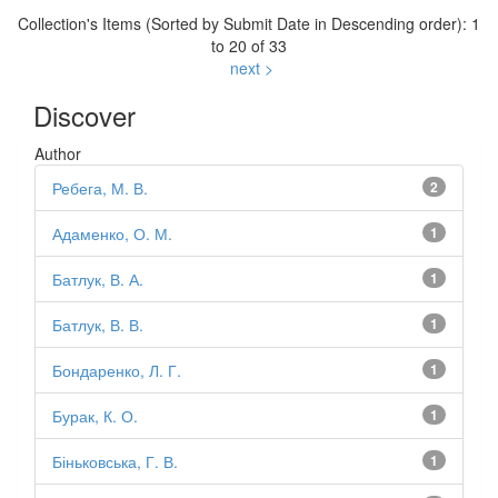
Collection's Items (Sorted by Submit Date in Descending order): 1
to 20 of 33
next >
Discover
Author
Ребега, М. В.
2
Адаменко, О. М.
1
Батлук, В. А.
1
Батлук, В. В.
1
Бондаренко, Л. Г.
1
Бурак, К. О.
1
Біньковська, Г. В.
1