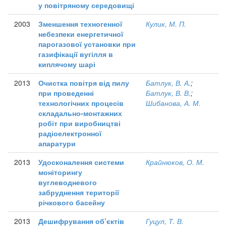
у повітряному середовищі
2003
Зменшення техногенної
Кулик, М. П.
небезпеки енергетичної
парогазової установки при
газифікації вугілля в
киплячому шарі
2013
Очистка повітря від пилу
Батлук, В. А.
;
при проведенні
Батлук, В. В.
;
технологічних процесів
Шибанова, А. М.
складально-монтажних
робіт при виробництві
радіоелектронної
апаратури
2013
Удосконалення системи
Крайнюков, О. М.
моніторингу
вуглеводневого
забруднення території
річкового басейну
2013
Дешифрування об’єктів
Гуцул, Т. В.