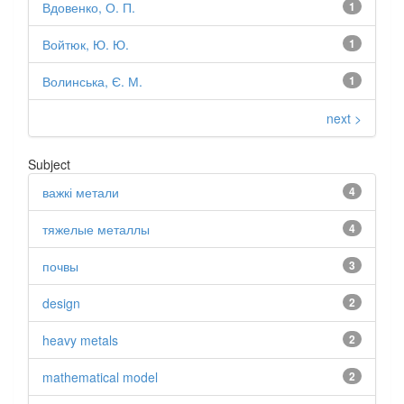
Вдовенко, О. П.
1
Войтюк, Ю. Ю.
1
Волинська, Є. М.
1
next >
Subject
важкі метали
4
тяжелые металлы
4
почвы
3
design
2
heavy metals
2
mathematical model
2