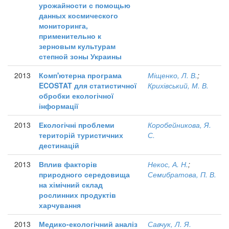
урожайности с помощью
данных космического
мониторинга,
применительно к
зерновым культурам
степной зоны Украины
2013
Комп'ютерна програма
Міщенко, Л. В.
;
ECOSTAT для статистичної
Крихівський, М. В.
обробки екологічної
інформації
2013
Екологічні проблеми
Коробейникова, Я.
територій туристичних
С.
дестинацій
2013
Вплив факторів
Некос, А. Н.
;
природного середовища
Семибратова, П. В.
на хімічний склад
рослинних продуктів
харчування
2013
Медико-екологічний аналіз
Савчук, Л. Я.