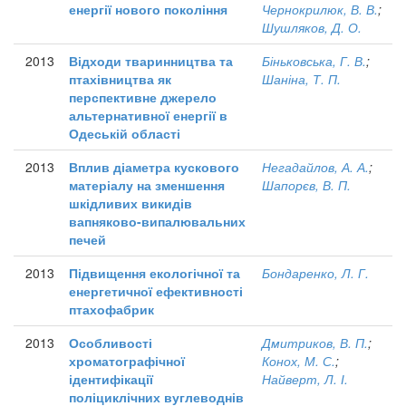
енергії нового покоління
Чернокрилюк, В. В.
;
Шушляков, Д. О.
2013
Відходи тваринництва та
Біньковська, Г. В.
;
птахівництва як
Шаніна, Т. П.
перспективне джерело
альтернативної енергії в
Одеській області
2013
Вплив діаметра кускового
Негадайлов, А. А.
;
матеріалу на зменшення
Шапорєв, В. П.
шкідливих викидів
вапняково-випалювальних
печей
2013
Підвищення екологічної та
Бондаренко, Л. Г.
енергетичної ефективності
птахофабрик
2013
Особливості
Дмитриков, В. П.
;
хроматографічної
Конох, М. С.
;
ідентифікації
Найверт, Л. І.
поліциклічних вуглеводнів