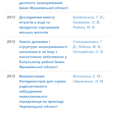
дитячого захворювання
Івано-Франківської області
2013
Дослідження вмісту
Кундельська, Т. В.
;
нітратів у воді та
Грималюк, О. В
;
продуктах харчування
Ребега, М. В.
міських жителів
2013
Аналіз динаміки і
Стельмахович, Г.
структури захворюваності
Д.
;
Ребега, М. В.
;
населення в зв’язку з
Остафійчук, О. В.
екологічною небезпекою у
Калуському районі Івано-
Франківської області
2013
Використання
Волинська, Є. М.
;
біоіндикаторів для оцінки
Омельченко, Н. М.
радіоактивного
забруднення
навколишнього
середовища на прикладі
Чернівецької області