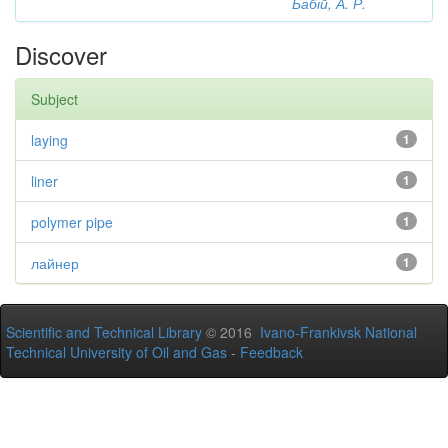
Бабій, А. Р.
Discover
Subject
laying
1
liner
1
polymer pipe
1
лайнер
1
Scientific and Technical Library
© 2016
Ivano-Frankivsk National
Technical University of Oil and Gas
-
Feedback