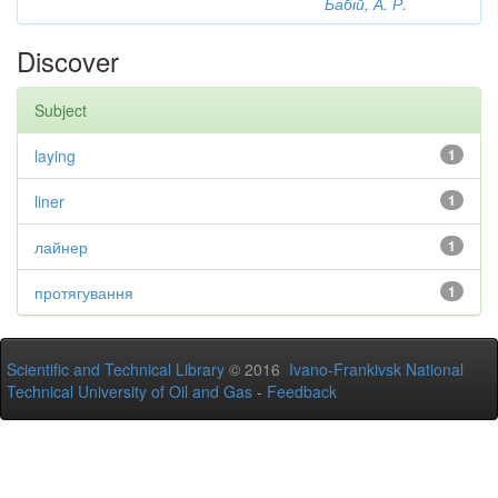
Бабій, А. Р.
Discover
Subject
laying
1
liner
1
лайнер
1
протягування
1
Scientific and Technical Library
© 2016
Ivano-Frankivsk National
Technical University of Oil and Gas
-
Feedback