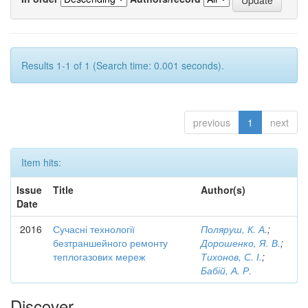
Results 1-1 of 1 (Search time: 0.001 seconds).
previous
1
next
Item hits:
Issue
Title
Author(s)
Date
2016
Сучасні технології
Поляруш, К. А.
;
безтраншейного ремонту
Дорошенко, Я. В.
;
теплогазових мереж
Тихонов, С. І.
;
Бабій, А. Р.
Discover