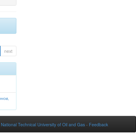
next
онов,
National Technical University of Oil and Gas
-
Feedback