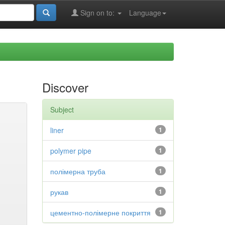
Sign on to:
Language
Discover
Subject
liner
1
polymer pipe
1
полімерна труба
1
рукав
1
цементно-полімерне покриття
1