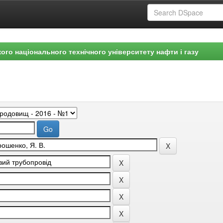
ого національного технічного університету нафти і газу