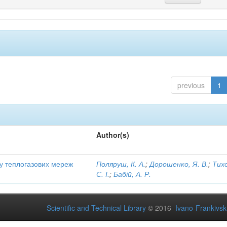
previous
1
Author(s)
ту теплогазових мереж
Поляруш, К. А.
;
Дорошенко, Я. В.
;
Тих
С. І.
;
Бабій, А. Р.
Scientific and Technical Library
© 2016
Ivano-Frankivsk 