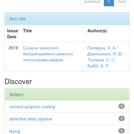
previous
1
next
Item hits:
Issue
Title
Author(s)
Date
2016
Сучасні технології
Поляруш, К. А.
;
безтраншейного ремонту
Дорошенко, Я. В.
;
теплогазових мереж
Тихонов, С. І.
;
Бабій, А. Р.
Discover
Subject
cement-polymer coating
1
defective steel pipeline
1
laying
1