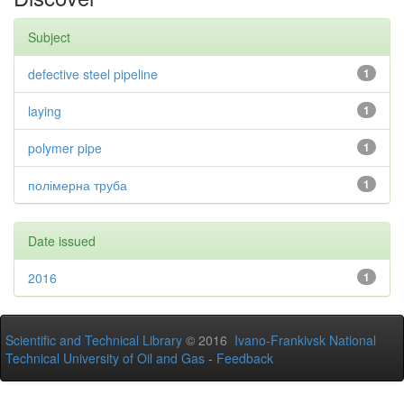
Subject
defective steel pipeline
1
laying
1
polymer pipe
1
полімерна труба
1
Date issued
2016
1
Scientific and Technical Library
© 2016
Ivano-Frankivsk National
Technical University of Oil and Gas
-
Feedback