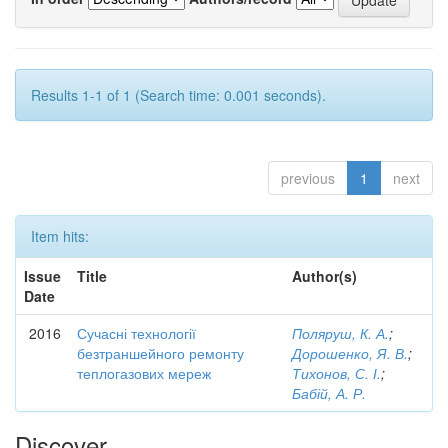
Results 1-1 of 1 (Search time: 0.001 seconds).
previous
1
next
Item hits:
Issue
Title
Author(s)
Date
2016
Сучасні технології
Поляруш, К. А.
;
безтраншейного ремонту
Дорошенко, Я. В.
;
теплогазових мереж
Тихонов, С. І.
;
Бабій, А. Р.
Discover