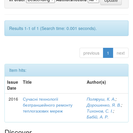
Results 1-1 of 1 (Search time: 0.001 seconds).
previous
1
next
Item hits:
Issue
Title
Author(s)
Date
2016
Сучасні технології
Поляруш, К. А.
;
безтраншейного ремонту
Дорошенко, Я. В.
;
теплогазових мереж
Тихонов, С. І.
;
Бабій, А. Р.
Discover