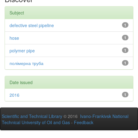
Subject
defective steel pipeline
1
hose
1
polymer pipe
1
полімерна труба
1
Date issued
2016
1
Scientific and Technical Library
© 2016
Ivano-Frankivsk National
Technical University of Oil and Gas
-
Feedback