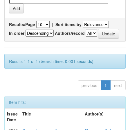
Results/Page
|
Sort items by
In order
Authors/record
Results 1-1 of 1 (Search time: 0.001 seconds).
previous
1
next
Item hits:
Issue
Title
Author(s)
Date