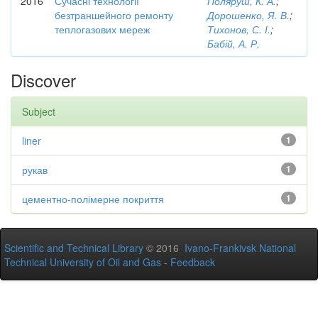
2016
Сучасні технології
Поляруш, К. А.
;
безтраншейного ремонту
Дорошенко, Я. В.
;
теплогазових мереж
Тихонов, С. І.
;
Бабій, А. Р.
Discover
Subject
liner
1
рукав
1
цементно-полімерне покриття
1
Scientific and Technical Library
© 2016
Ivano-Frankivsk National
Technical University of Oil and Gas
-
Feedback