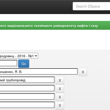
ого національного технічного університету нафти і газу