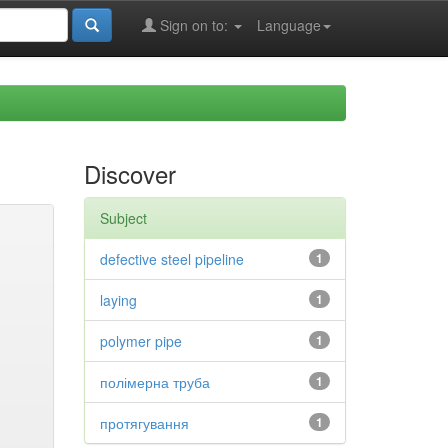
Sign on to:
Language
Discover
Subject
defective steel pipeline
1
laying
1
polymer pipe
1
полімерна труба
1
протягування
1