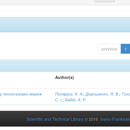
previous
1
Author(s)
ту теплогазових мереж
Поляруш, К. А.
;
Дорошенко, Я. В.
;
Тих
С. І.
;
Бабій, А. Р.
Scientific and Technical Library
© 2016
Ivano-Frankivsk 