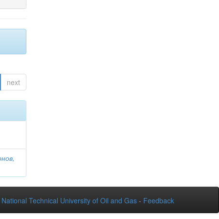
next
онов,
National Technical University of Oil and Gas
-
Feedback