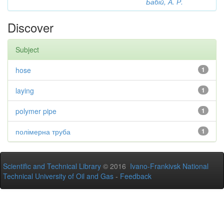
Бабій, А. Р.
Discover
Subject
hose
1
laying
1
polymer pipe
1
полімерна труба
1
Scientific and Technical Library
© 2016
Ivano-Frankivsk National
Technical University of Oil and Gas
-
Feedback