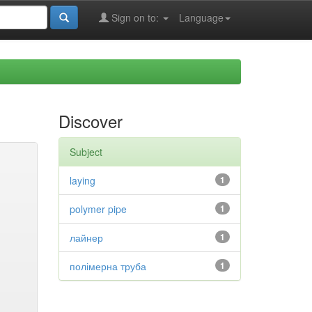
Sign on to:
Language
Discover
Subject
laying
1
polymer pipe
1
лайнер
1
полімерна труба
1