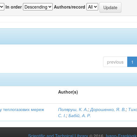
In order
Authors/record
previous
1
Author(s)
ту теплогазових мереж
Поляруш, К. А.
;
Дорошенко, Я. В.
;
Тих
С. І.
;
Бабій, А. Р.
Scientific and Technical Library
© 2016
Ivano-Frankivsk 