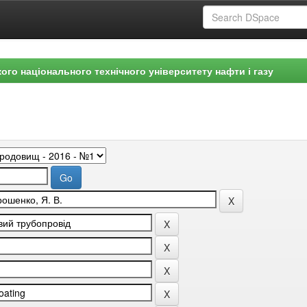
ого національного технічного університету нафти і газу