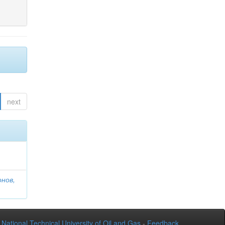
next
онов,
National Technical University of Oil and Gas
-
Feedback