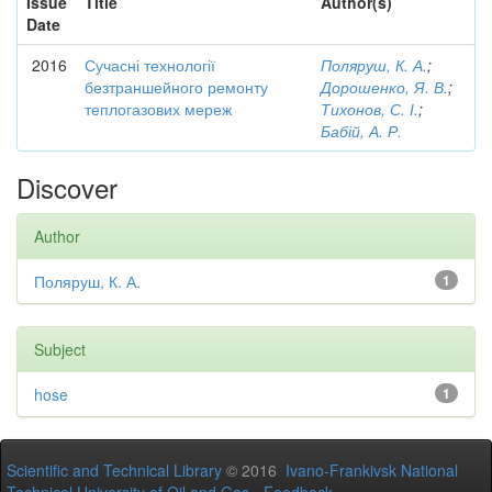
Issue
Title
Author(s)
Date
2016
Сучасні технології
Поляруш, К. А.
;
безтраншейного ремонту
Дорошенко, Я. В.
;
теплогазових мереж
Тихонов, С. І.
;
Бабій, А. Р.
Discover
Author
Поляруш, К. А.
1
Subject
hose
1
Scientific and Technical Library
© 2016
Ivano-Frankivsk National