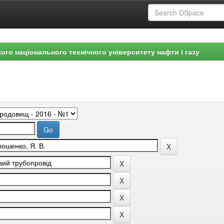
ого національного технічного університету нафти і газу