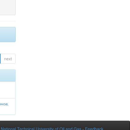
next
онов,
National Technical University of Oil and Gas
-
Feedback