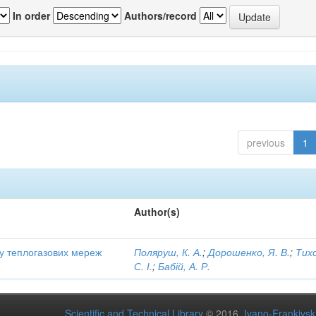
In order
Authors/record
previous
1
Author(s)
ту теплогазових мереж
Поляруш, К. А.
;
Дорошенко, Я. В.
;
Тих
С. І.
;
Бабій, А. Р.
Scientific and Technical Library
© 2016
Ivano-Frankivsk 