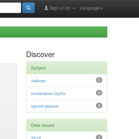
Sign on to:
Language
Discover
Subject
лайнер
1
полімерна труба
1
протягування
1
Date issued
2016
1