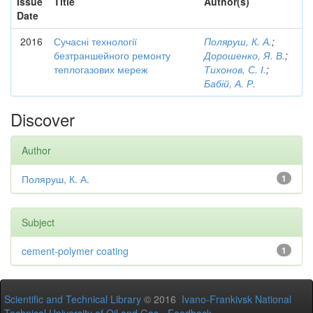
Issue
Title
Author(s)
Date
2016
Сучасні технології
Поляруш, К. А.
;
безтраншейного ремонту
Дорошенко, Я. В.
;
теплогазових мереж
Тихонов, С. І.
;
Бабій, А. Р.
Discover
Author
Поляруш, К. А.
1
Subject
cement-polymer coating
1
Scientific and Technical Library
© 2016
Ivano-Frankivsk National