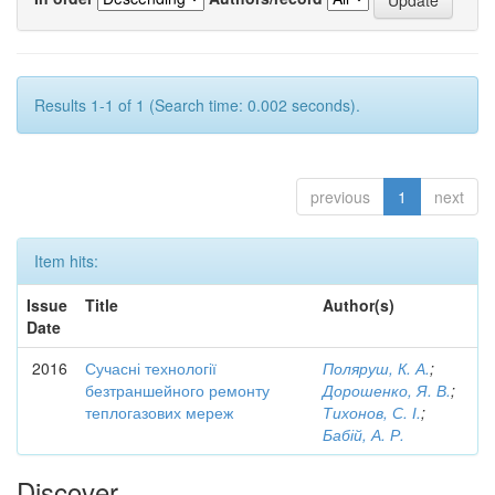
Results 1-1 of 1 (Search time: 0.002 seconds).
previous
1
next
Item hits:
Issue
Title
Author(s)
Date
2016
Сучасні технології
Поляруш, К. А.
;
безтраншейного ремонту
Дорошенко, Я. В.
;
теплогазових мереж
Тихонов, С. І.
;
Бабій, А. Р.
Discover