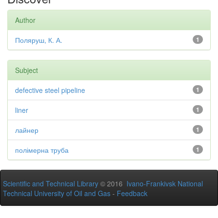
Author
Поляруш, К. А.
1
Subject
defective steel pipeline
1
liner
1
лайнер
1
полімерна труба
1
Scientific and Technical Library
© 2016
Ivano-Frankivsk National
Technical University of Oil and Gas
-
Feedback