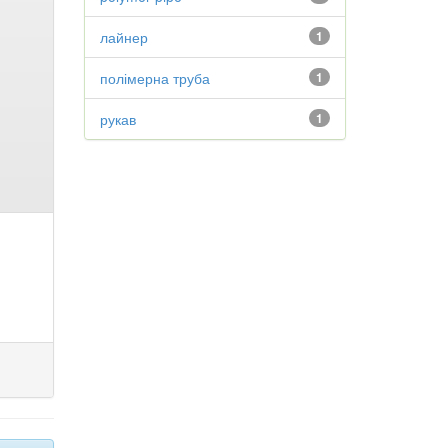
лайнер
1
полімерна труба
1
рукав
1