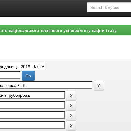
ого національного технічного університету нафти і газу