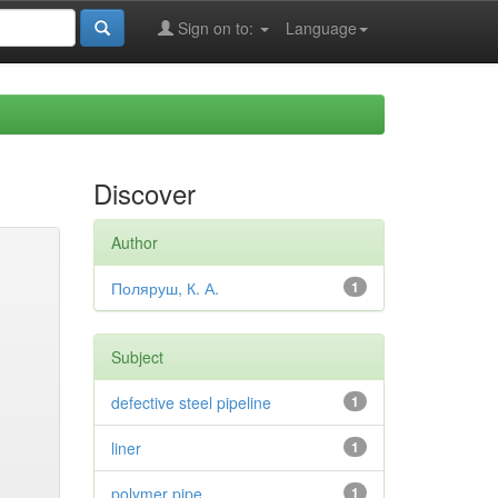
Sign on to:
Language
Discover
Author
Поляруш, К. А.
1
Subject
defective steel pipeline
1
liner
1
polymer pipe
1