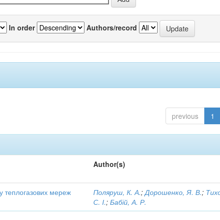
In order
Authors/record
previous
1
Author(s)
ту теплогазових мереж
Поляруш, К. А.
;
Дорошенко, Я. В.
;
Тих
С. І.
;
Бабій, А. Р.