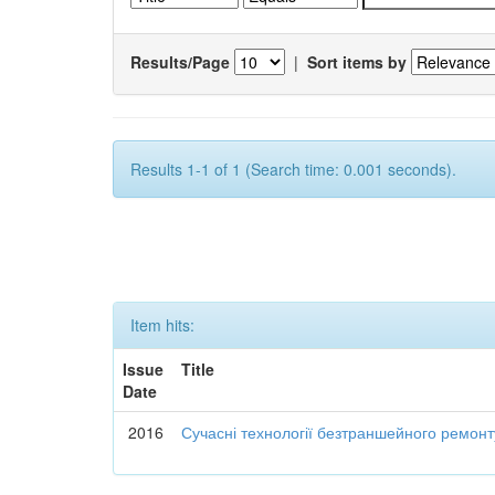
Results/Page
|
Sort items by
Results 1-1 of 1 (Search time: 0.001 seconds).
Item hits:
Issue
Title
Date
2016
Сучасні технології безтраншейного ремон