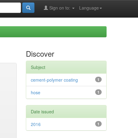
Sign on to:
Language
Discover
Subject
cement-polymer coating
1
hose
1
Date issued
2016
1