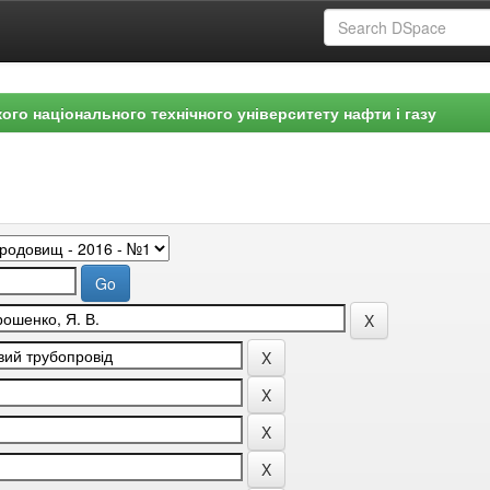
ого національного технічного університету нафти і газу