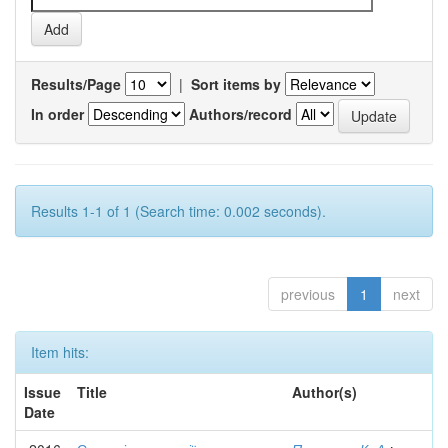
Results/Page
|
Sort items by
In order
Authors/record
Results 1-1 of 1 (Search time: 0.002 seconds).
previous
1
next
Item hits:
Issue
Title
Author(s)
Date