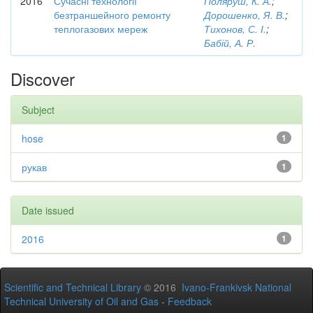
2016
Сучасні технології
Поляруш, К. А.
;
безтраншейного ремонту
Дорошенко, Я. В.
;
теплогазових мереж
Тихонов, С. І.
;
Бабій, А. Р.
Discover
Subject
hose
1
рукав
1
Date issued
2016
1
Scientific and Technical Library
© 2016
Ivano-Frankivsk National
Technical University of Oil and Gas
-
Feedback