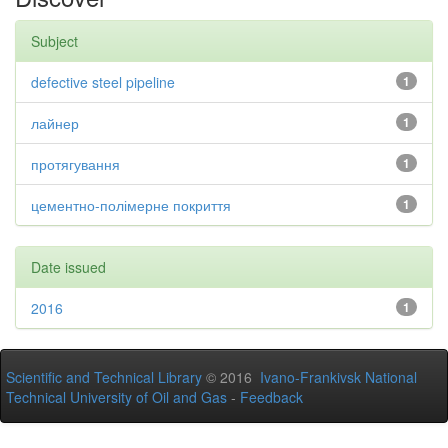
Subject
defective steel pipeline
1
лайнер
1
протягування
1
цементно-полімерне покриття
1
Date issued
2016
1
Scientific and Technical Library
© 2016
Ivano-Frankivsk National
Technical University of Oil and Gas
-
Feedback