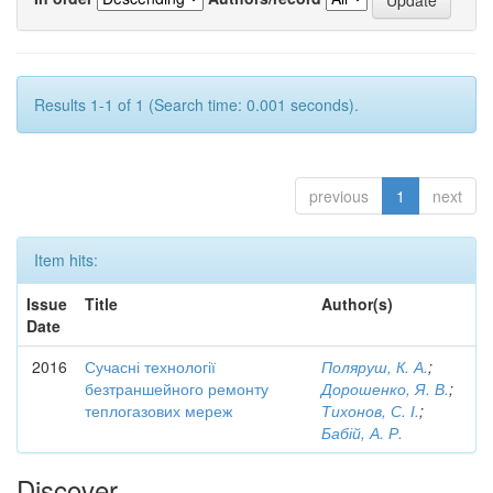
Results 1-1 of 1 (Search time: 0.001 seconds).
previous
1
next
Item hits:
Issue
Title
Author(s)
Date
2016
Сучасні технології
Поляруш, К. А.
;
безтраншейного ремонту
Дорошенко, Я. В.
;
теплогазових мереж
Тихонов, С. І.
;
Бабій, А. Р.
Discover