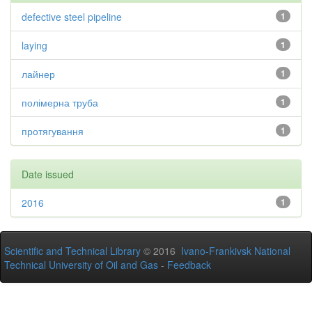
defective steel pipeline
1
laying
1
лайнер
1
полімерна труба
1
протягування
1
Date issued
2016
1
Scientific and Technical Library
© 2016
Ivano-Frankivsk National
Technical University of Oil and Gas
-
Feedback