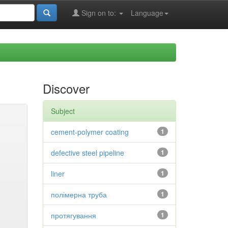
Sign on to:
Language
Discover
Subject
cement-polymer coating
1
defective steel pipeline
1
liner
1
полімерна труба
1
протягування
1