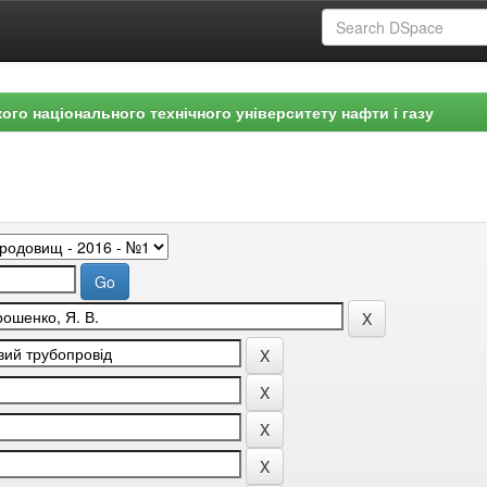
ого національного технічного університету нафти і газу