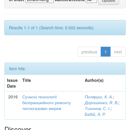
Results 1-1 of 1 (Search time: 0.002 seconds).
previous
1
next
Item hits:
Issue
Title
Author(s)
Date
2016
Сучасні технології
Поляруш, К. А.
;
безтраншейного ремонту
Дорошенко, Я. В.
;
теплогазових мереж
Тихонов, С. І.
;
Бабій, А. Р.
Discover