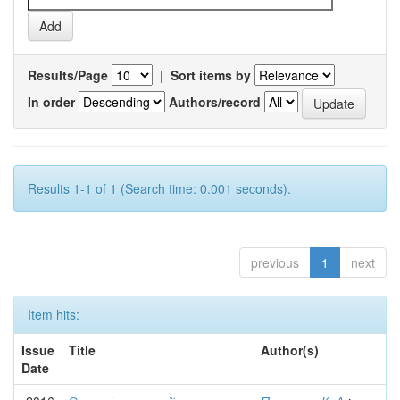
Results/Page
|
Sort items by
In order
Authors/record
Results 1-1 of 1 (Search time: 0.001 seconds).
previous
1
next
Item hits:
Issue
Title
Author(s)
Date