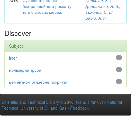
2016
Сучасні технології
Поляруш, К. А.
;
безтраншейного ремонту
Дорошенко, Я. В.
;
теплогазових мереж
Тихонов, С. І.
;
Бабій, А. Р.
Discover
Subject
liner
1
полімерна труба
1
цементно-полімерне покриття
1
Scientific and Technical Library
© 2016
Ivano-Frankivsk National
Technical University of Oil and Gas
-
Feedback