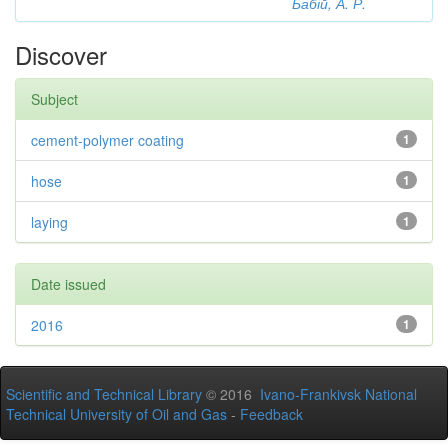
Бабій, А. Р.
Discover
Subject
cement-polymer coating
1
hose
1
laying
1
Date issued
2016
1
Scientific and Technical Library
© 2016
Ivano-Frankivsk National
Technical University of Oil and Gas
-
Feedback