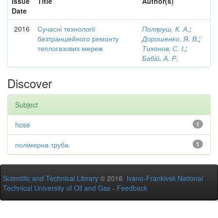
Issue
Title
Author(s)
Date
2016
Сучасні технології
Поляруш, К. А.
;
безтраншейного ремонту
Дорошенко, Я. В.
;
теплогазових мереж
Тихонов, С. І.
;
Бабій, А. Р.
Discover
Subject
hose
1
полімерна труба
1
Scientific and Technical Library
© 2016
Ivano-Frankivsk National
Technical University of Oil and Gas
-
Feedback