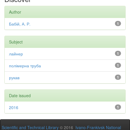
Author
Бабій, А. Р.
1
Subject
лайнер
1
полімерна труба
1
рукав
1
Date issued
2016
1
Scientific and Technical Library
© 2016
Ivano-Frankivsk National