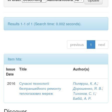
Results 1-1 of 1 (Search time: 0.002 seconds).
previous
1
next
Item hits:
Issue
Title
Author(s)
Date
2016
Сучасні технології
Поляруш, К. А.
;
безтраншейного ремонту
Дорошенко, Я. В.
;
теплогазових мереж
Тихонов, С. І.
;
Бабій, А. Р.
Discover