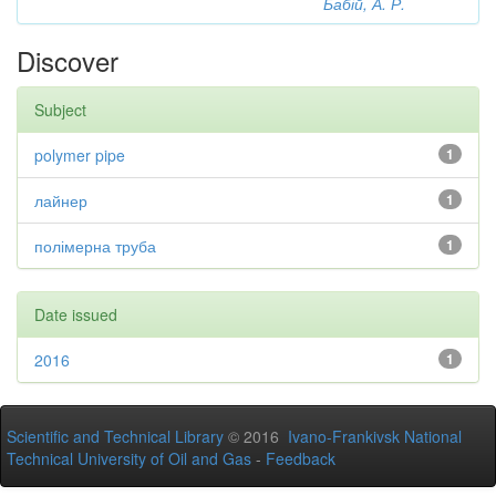
Бабій, А. Р.
Discover
Subject
polymer pipe
1
лайнер
1
полімерна труба
1
Date issued
2016
1
Scientific and Technical Library
© 2016
Ivano-Frankivsk National
Technical University of Oil and Gas
-
Feedback