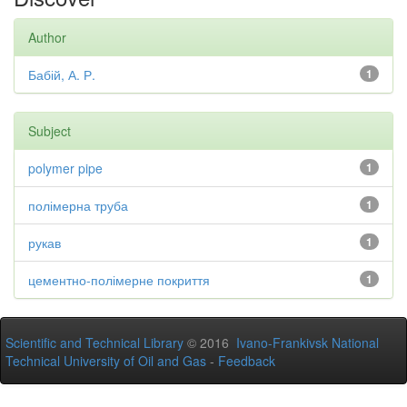
Author
Бабій, А. Р.
1
Subject
polymer pipe
1
полімерна труба
1
рукав
1
цементно-полімерне покриття
1
Scientific and Technical Library
© 2016
Ivano-Frankivsk National
Technical University of Oil and Gas
-
Feedback