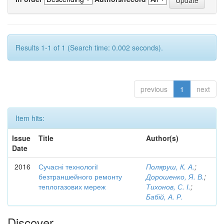
Results 1-1 of 1 (Search time: 0.002 seconds).
previous
1
next
Item hits:
Issue
Title
Author(s)
Date
2016
Сучасні технології
Поляруш, К. А.
;
безтраншейного ремонту
Дорошенко, Я. В.
;
теплогазових мереж
Тихонов, С. І.
;
Бабій, А. Р.
Discover