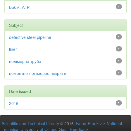
Бабій, А. Р.
1
Subject
defective steel pipeline
1
liner
1
полімерна труба
1
цементно-полімерне покриття
1
Date issued
2016
1
Scientific and Technical Library
© 2016
Ivano-Frankivsk National
Technical University of Oil and Gas
-
Feedback