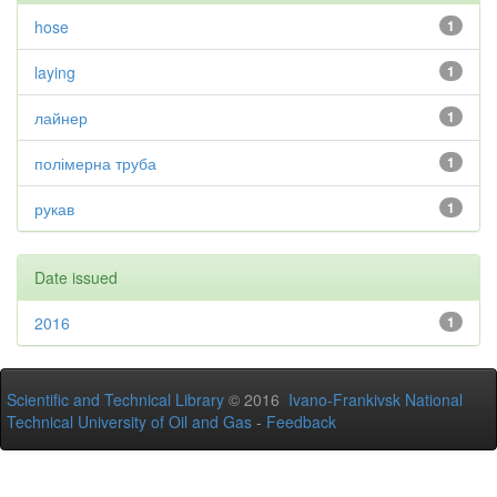
hose
1
laying
1
лайнер
1
полімерна труба
1
рукав
1
Date issued
2016
1
Scientific and Technical Library
© 2016
Ivano-Frankivsk National
Technical University of Oil and Gas
-
Feedback