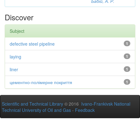
Бабій, А. Р.
Discover
Subject
defective steel pipeline
1
laying
1
liner
1
цементно-полімерне покриття
1
Scientific and Technical Library
© 2016
Ivano-Frankivsk National
Technical University of Oil and Gas
-
Feedback