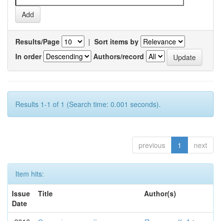
Results/Page
|
Sort items by
In order
Authors/record
Results 1-1 of 1 (Search time: 0.001 seconds).
previous
1
next
Item hits:
Issue
Title
Author(s)
Date