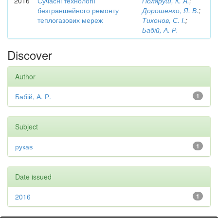
2016
Сучасні технології
Поляруш, К. А.
;
безтраншейного ремонту
Дорошенко, Я. В.
;
теплогазових мереж
Тихонов, С. І.
;
Бабій, А. Р.
Discover
Author
Бабій, А. Р.
1
Subject
рукав
1
Date issued
2016
1