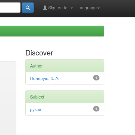
Sign on to:
Language
Discover
Author
Поляруш, К. А.
1
Subject
рукав
1