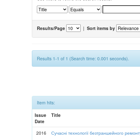
Results/Page
|
Sort items by
Results 1-1 of 1 (Search time: 0.001 seconds).
Item hits:
Issue
Title
Date
2016
Сучасні технології безтраншейного ремон