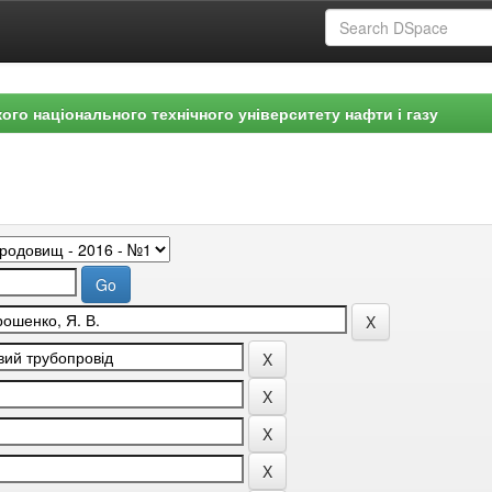
ого національного технічного університету нафти і газу