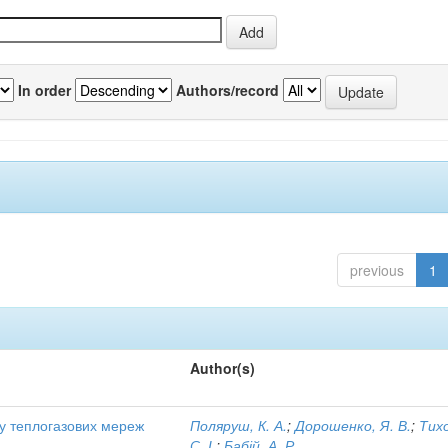
In order
Authors/record
previous
1
Author(s)
ту теплогазових мереж
Поляруш, К. А.
;
Дорошенко, Я. В.
;
Тих
С. І.
;
Бабій, А. Р.