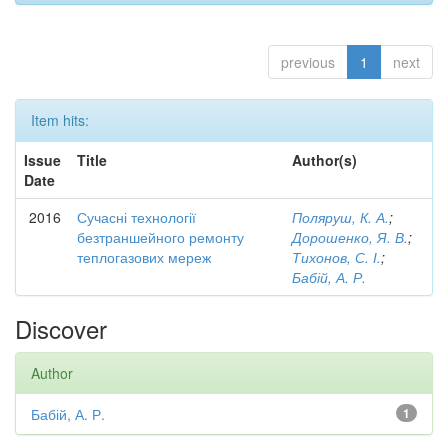
previous
1
next
Item hits:
Issue
Title
Author(s)
Date
2016
Сучасні технології
Поляруш, К. А.
;
безтраншейного ремонту
Дорошенко, Я. В.
;
теплогазових мереж
Тихонов, С. І.
;
Бабій, А. Р.
Discover
Author
Бабій, А. Р.
1