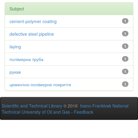
Subject
cement-polymer coating
1
defective steel pipeline
1
laying
1
полімерна труба
1
рукав
1
цементно-полімерне покриття
1
Scientific and Technical Library
© 2016
Ivano-Frankivsk National
Technical University of Oil and Gas
-
Feedback