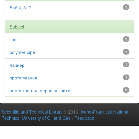
Бабій, А. Р.
1
Subject
liner
1
polymer pipe
1
лайнер
1
протягування
1
цементно-полімерне покриття
1
Scientific and Technical Library
© 2016
Ivano-Frankivsk National
Technical University of Oil and Gas
-
Feedback