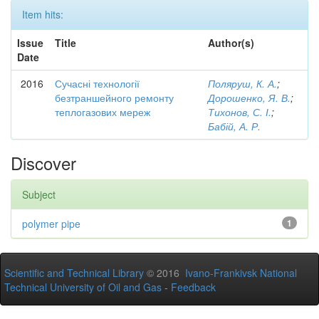
Item hits:
Issue
Title
Author(s)
Date
2016
Сучасні технології
Поляруш, К. А.
;
безтраншейного ремонту
Дорошенко, Я. В.
;
теплогазових мереж
Тихонов, С. І.
;
Бабій, А. Р.
Discover
Subject
polymer pipe
1
Scientific and Technical Library
© 2016
Ivano-Frankivsk National
Technical University of Oil and Gas
-
Feedback