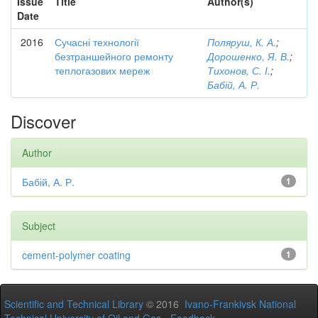
Issue
Title
Author(s)
Date
2016
Сучасні технології
Поляруш, К. А.
;
безтраншейного ремонту
Дорошенко, Я. В.
;
теплогазових мереж
Тихонов, С. І.
;
Бабій, А. Р.
Discover
Author
Бабій, А. Р.
1
Subject
cement-polymer coating
1
Scientific and Technical Library
© 2016
Ivano-Frankivsk National